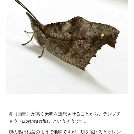
鼻（頭部）が高く天狗を連想させることから、テングチ
ョウ（
Libythea celtis）
というそうです。
翅の裏は枯葉のようで地味ですが、翅を広げるとオレン