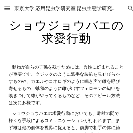
東京大学 応用昆虫学研究室 昆虫生態学研究グループ
Skip to main content
Skip to navigation
ショウジョウバエの
求愛行動
    動物が自らの子孫を残すためには、異性に好まれること
が重要です。クジャクのように派手な装飾を見せびらか
すものや、カエルやコオロギのように鳴き声で雌を呼び
寄せるもの、蛾類のように雌が出すフェロモンの匂いを
嗅ぎつけて雄がやってくるものなど、そのアピール方法
は実に多様です。
    ショウジョウバエの求愛行動においても、雌雄の間で
様々な手段によるコミュニケーションが行われます。ま
ず雄は他の個体を視界に捉えると、前脚で相手の体に触