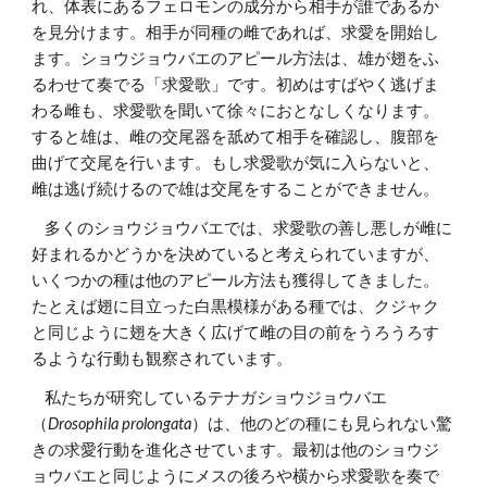
れ、体表にあるフェロモンの成分から相手が誰であるか
を見分けます。相手が同種の雌であれば、求愛を開始し
ます。ショウジョウバエのアピール方法は、雄が翅をふ
るわせて奏でる「求愛歌」です。初めはすばやく逃げま
わる雌も、求愛歌を聞いて徐々におとなしくなります。
すると雄は、雌の交尾器を舐めて相手を確認し、腹部を
曲げて交尾を行います。もし求愛歌が気に入らないと、
雌は逃げ続けるので雄は交尾をすることができません。
    多くのショウジョウバエでは、求愛歌の善し悪しが雌に
好まれるかどうかを決めていると考えられていますが、
いくつかの種は他のアピール方法も獲得してきました。
たとえば翅に目立った白黒模様がある種では、クジャク
と同じように翅を大きく広げて雌の目の前をうろうろす
るような行動も観察されています。
    私たちが研究しているテナガショウジョウバエ
（
Drosophila prolongata
）は、他のどの種にも見られない驚
きの求愛行動を進化させています。最初は他のショウジ
ョウバエと同じようにメスの後ろや横から求愛歌を奏で