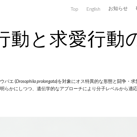
お知らせ
Top
English
ip to main content
Skip to navigat
行動と求愛行動
バエ (
Drosophila prolongata
)を対象にオス特異的な形態と闘争・
明らかにしつつ、遺伝学的なアプローチにより分子レベルから適