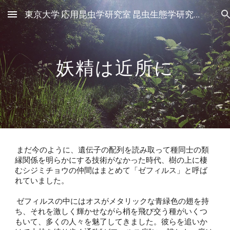
東京大学 応用昆虫学研究室 昆虫生態学研究グループ
Skip to main content
Skip to navigation
妖精は近所に
 まだ今のように、遺伝子の配列を読み取って種同士の類
縁関係を明らかにする技術がなかった時代、樹の上に棲
むシジミチョウの仲間はまとめて「ゼフィルス」と呼ば
れていました。
 ゼフィルスの中にはオスがメタリックな青緑色の翅を持
ち、それを激しく輝かせながら梢を飛び交う種がいくつ
もいて、多くの人々を魅了してきました。彼らを追いか